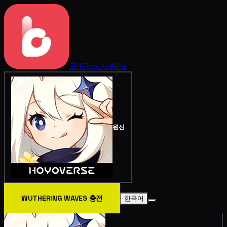
BitTopup
Wiki
원신
WUTHERING WAVES 충전
한국어