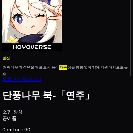
원신
캐릭터
무기
성유물
재료
도서
음식
가구
생물
명함
업적
TCG
기원
대시보드
뉴
스
목록으로 돌아가기
단풍나무 북-「연주」
소형 장식
공예품
Comfort: 60