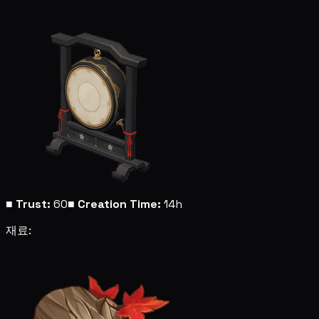
■
Trust:
60
■
Creation Time:
14h
재료: