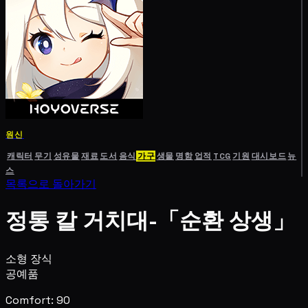
원신
캐릭터
무기
성유물
재료
도서
음식
가구
생물
명함
업적
TCG
기원
대시보드
뉴
스
목록으로 돌아가기
정통 칼 거치대-「순환 상생」
소형 장식
공예품
Comfort: 90