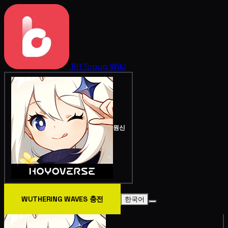
BitTopup
Wiki
원신
WUTHERING WAVES 충전
한국어