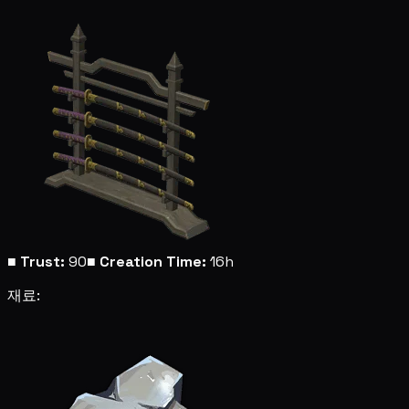
■
Trust:
90
■
Creation Time:
16h
재료: