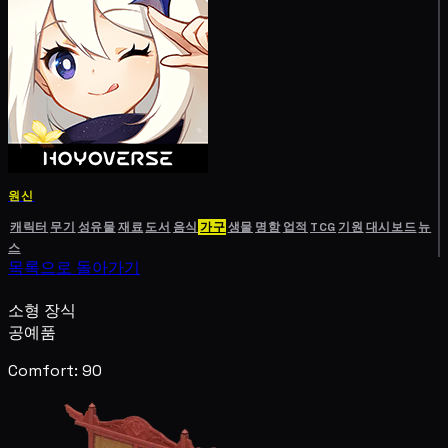
원신
캐릭터
무기
성유물
재료
도서
음식
가구
생물
명함
업적
TCG
기원
대시보드
뉴
스
목록으로 돌아가기
소형 장식
공예품
Comfort: 90