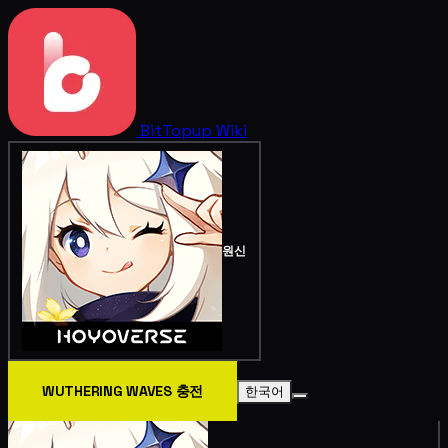
BitTopup
Wiki
원신
WUTHERING WAVES 충전
한국어