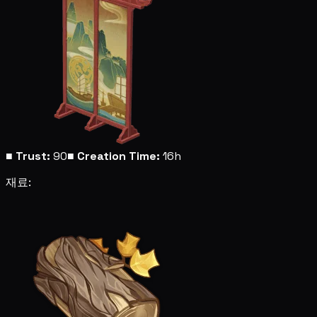
■
Trust:
90
■
Creation Time:
16h
재료: