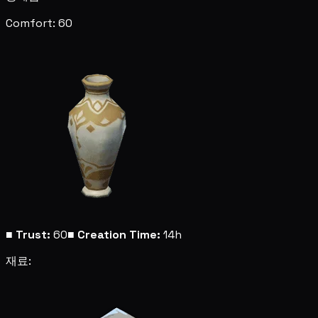
Comfort: 60
■
Trust:
60
■
Creation Time:
14h
재료: