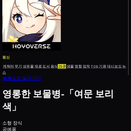
원신
캐릭터
무기
성유물
재료
도서
음식
가구
생물
명함
업적
TCG
기원
대시보드
뉴
스
목록으로 돌아가기
영롱한 보물병-「여문 보리
색」
소형 장식
공예품