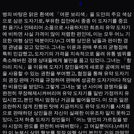
4
병의 바탕은 맑은 흰색에 「여문 보리색」을 도안의 주요 색상
으로 삼은 도자기로, 부유한 집안에서 종종 이 도자기를 중요
한 용기나 인테리어 소품으로 사용하지만 최초의 유약 도자기
에 비하면 사실 가격이 많이 저렴한 편인데, 이는 모두 어느 기
묘한 여행 상인 덕분이다.\n그 여행 상인은 남들과 판이한 경
영 관념을 갖고 있었다. 그녀는 이윤과 판매 루트의 균형점에
특히 민감했고, 도자기의 가격을 지속적으로 올려 유통 범위를
축소해버린 경쟁 상대들에게 불만을 품고 있었다. 그녀는 「항
아리 지식」을 이용해 도자기 장인들에게 새로운 공예의 비법
을 사용할 수 있는 권한을 부여했고, 협정을 통해 유약 도자기
의 권장 판매 가격을 규정하며 판매에 성공한 도자기마다 적당
한 비용만을 받았다. 그렇게 그녀는 몇 년 사이에 경쟁자들을
완전히 무장해제시켜버리며 유약 도자기를 일반 가정까지 유
입시켰고, 본인 역시 엄청난 거금을 벌어들였다. 이 모든 일은
요란하지 않게 진행된 탓에 지금까지도 유약 도자기를 사치품
으로 판매하던 상인들은 자신이 실패한 이유조차 알지 못하고
있다. 그저 하층 도자기 장인들이 「어느 명인의 가르침을 받
아 시장의 판도를 완전히 바꿔버렸다」고 여길뿐이다.\n하지
만 이 눈부신 상업 행보를 정작 여행 상인 본인도 거의 까먹었