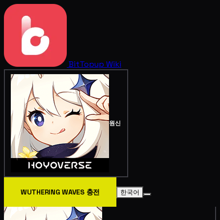
BitTopup
Wiki
원신
WUTHERING WAVES 충전
한국어