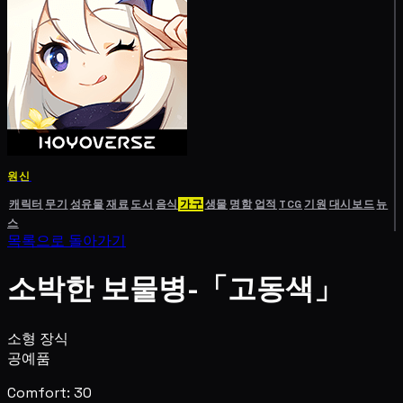
원신
캐릭터
무기
성유물
재료
도서
음식
가구
생물
명함
업적
TCG
기원
대시보드
뉴
스
목록으로 돌아가기
소박한 보물병-「고동색」
소형 장식
공예품
Comfort: 30