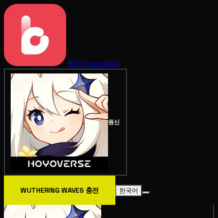
BitTopup
Wiki
원신
WUTHERING WAVES 충전
한국어