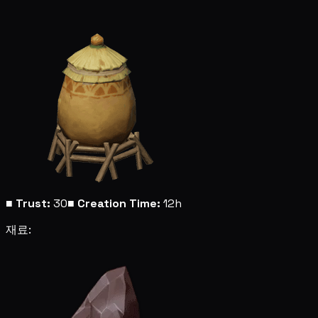
■
Trust:
30
■
Creation Time:
12h
재료: