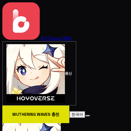
BitTopup
Wiki
원신
WUTHERING WAVES 충전
한국어