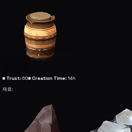
■
Trust:
60
■
Creation Time:
14h
재료: