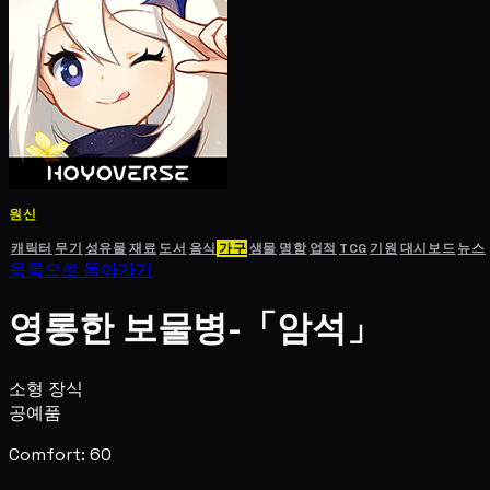
원신
캐릭터
무기
성유물
재료
도서
음식
가구
생물
명함
업적
TCG
기원
대시보드
뉴스
목록으로 돌아가기
영롱한 보물병-「암석」
소형 장식
공예품
Comfort: 60