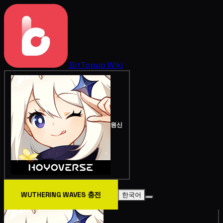
BitTopup
Wiki
원신
WUTHERING WAVES 충전
한국어