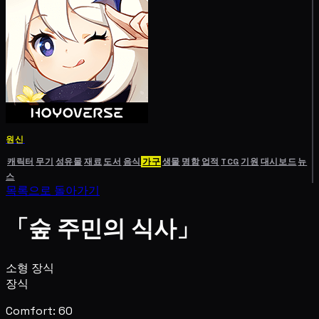
원신
캐릭터
무기
성유물
재료
도서
음식
가구
생물
명함
업적
TCG
기원
대시보드
뉴
스
목록으로 돌아가기
「숲 주민의 식사」
소형 장식
장식
Comfort: 60