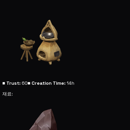
■
Trust:
60
■
Creation Time:
14h
재료: