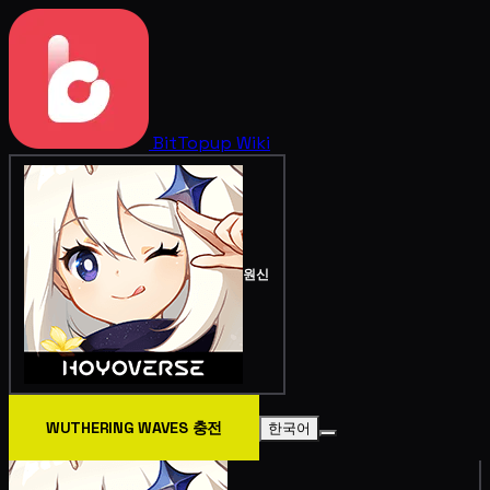
BitTopup
Wiki
원신
WUTHERING WAVES 충전
한국어