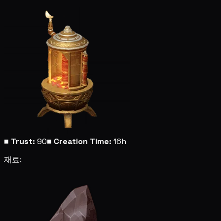
■
Trust:
90
■
Creation Time:
16h
재료: