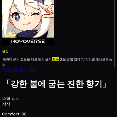
원신
캐릭터
무기
성유물
재료
도서
음식
가구
생물
명함
업적
TCG
기원
대시보드
뉴
스
목록으로 돌아가기
「강한 불에 굽는 진한 향기」
소형 장식
장식
Comfort: 90