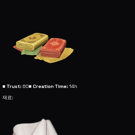
■
Trust:
60
■
Creation Time:
14h
재료: