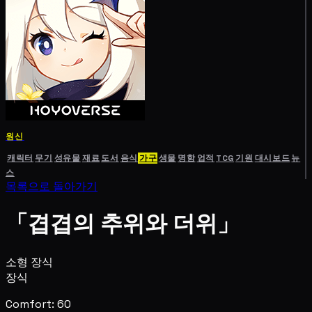
원신
캐릭터
무기
성유물
재료
도서
음식
가구
생물
명함
업적
TCG
기원
대시보드
뉴
스
목록으로 돌아가기
「겹겹의 추위와 더위」
소형 장식
장식
Comfort: 60