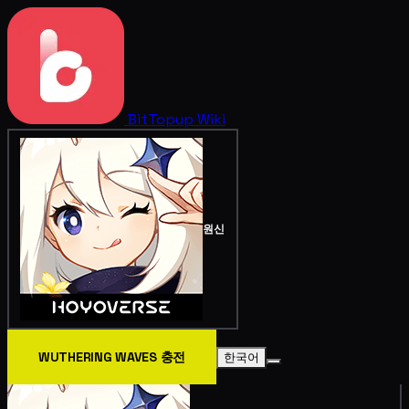
BitTopup
Wiki
원신
WUTHERING WAVES 충전
한국어