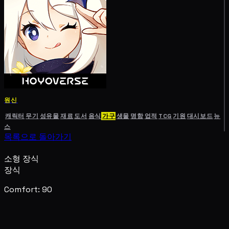
원신
캐릭터
무기
성유물
재료
도서
음식
가구
생물
명함
업적
TCG
기원
대시보드
뉴
스
목록으로 돌아가기
소형 장식
장식
Comfort: 90