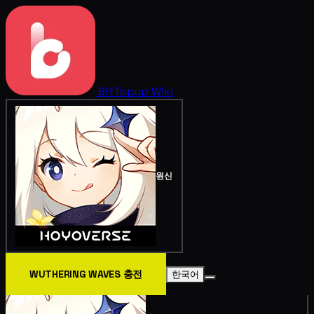
BitTopup
Wiki
원신
WUTHERING WAVES 충전
한국어