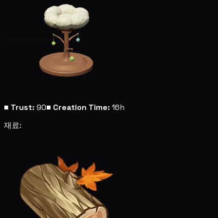
■
Trust:
90
■
Creation Time:
16h
재료: