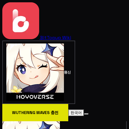
BitTopup
Wiki
원신
WUTHERING WAVES 충전
한국어