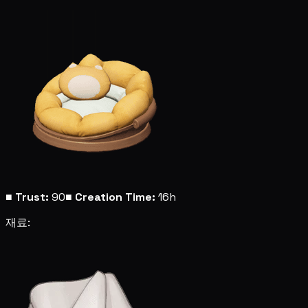
■
Trust:
90
■
Creation Time:
16h
재료: