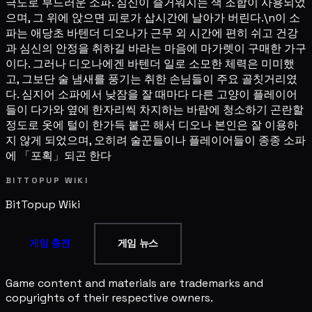
극도로 부드러운 소파. 심신이 즐거워지는 색 조합이 사용되었
으며, 그 위에 앉으면 피로가 삽시간에 날아가 버린다.\n이 소
파는 애당초 바텐더 디오나가 근무 외 시간에 편히 쉬고 건강
과 심신의 안정을 취하길 바라는 마음에 마가렛이 구매한 가구
이다. 그러나 디오나에겐 바텐더 일로 소모한 체력은 미미했
고, 그보단 술 냄새를 풍기는 취한 손님들이 주요 골칫거리였
다. 심지어 소파에서 낮잠을 잘 때마다 다른 고양이 플레이어
들이 다가와 옆에 한자리씩 차지하는 바람에 청소하기 곤란할
정도로 옷에 털이 한가득 붙곤 해서 디오나 본인은 잘 이용하
지 않게 되었으며, 오히려 술꾼들이나 플레이어들이 종종 소파
에 「포획」되곤 한다
BITTOPUP WIKI
BitTopup
Wiki
게임 충전
게임 뉴스
Game content and materials are trademarks and
copyrights of their respective owners.