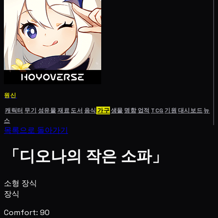
원신
캐릭터
무기
성유물
재료
도서
음식
가구
생물
명함
업적
TCG
기원
대시보드
뉴
스
목록으로 돌아가기
「디오나의 작은 소파」
소형 장식
장식
Comfort: 90