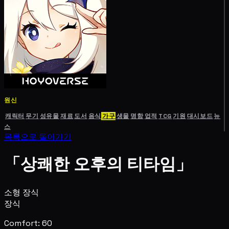
원신
캐릭터
무기
성유물
재료
도서
음식
가구
생물
명함
업적
TCG
기원
대시보드
뉴
스
목록으로 돌아가기
「상쾌한 오후의 티타임」
소형 장식
장식
Comfort: 60