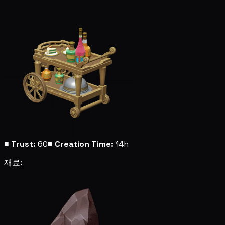
■
Trust:
60
■
Creation Time:
14h
재료: