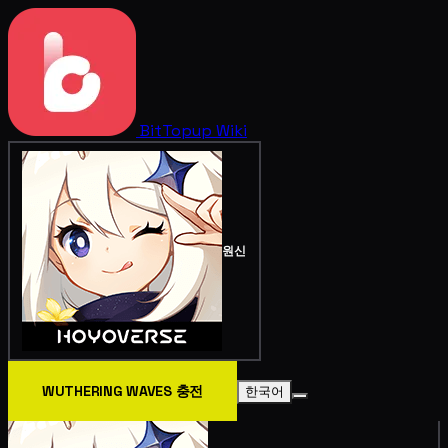
BitTopup
Wiki
원신
WUTHERING WAVES 충전
한국어