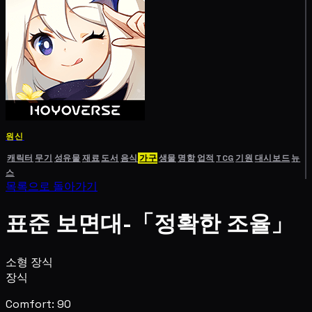
원신
캐릭터
무기
성유물
재료
도서
음식
가구
생물
명함
업적
TCG
기원
대시보드
뉴
스
목록으로 돌아가기
표준 보면대-「정확한 조율」
소형 장식
장식
Comfort: 90