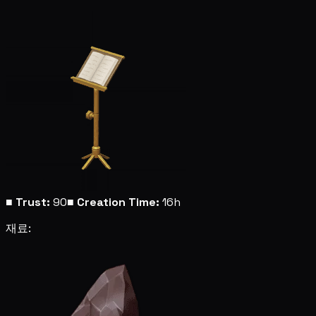
■
Trust:
90
■
Creation Time:
16h
재료: