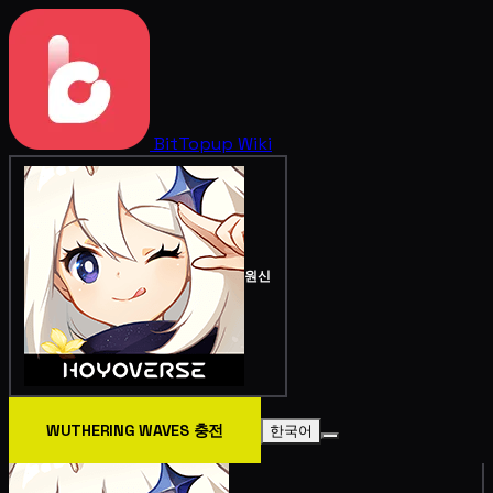
BitTopup
Wiki
원신
WUTHERING WAVES 충전
한국어