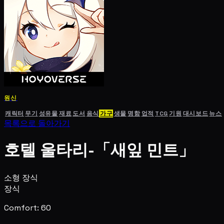
원신
캐릭터
무기
성유물
재료
도서
음식
가구
생물
명함
업적
TCG
기원
대시보드
뉴스
목록으로 돌아가기
호텔 울타리-「새잎 민트」
소형 장식
장식
Comfort: 60