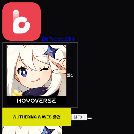
BitTopup
Wiki
원신
WUTHERING WAVES 충전
한국어