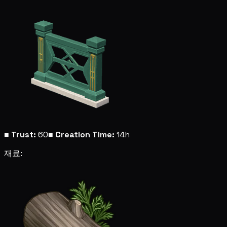
■
Trust:
60
■
Creation Time:
14h
재료: