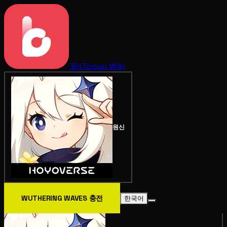
BitTopup
Wiki
원신
WUTHERING WAVES 충전
한국어