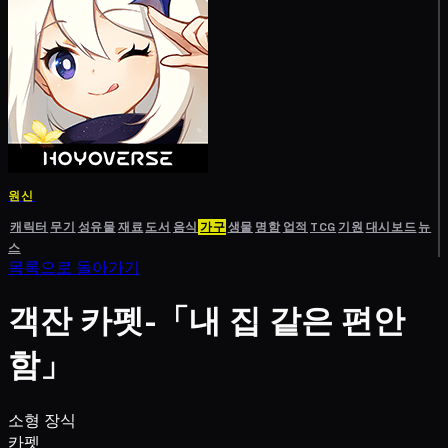
원신
캐릭터
무기
성유물
재료
도서
음식
가구
생물
명함
업적
TCG
기원
대시보드
뉴
스
목록으로 돌아가기
객잔 카펫-「내 집 같은 편안
함」
소형 장식
카펫