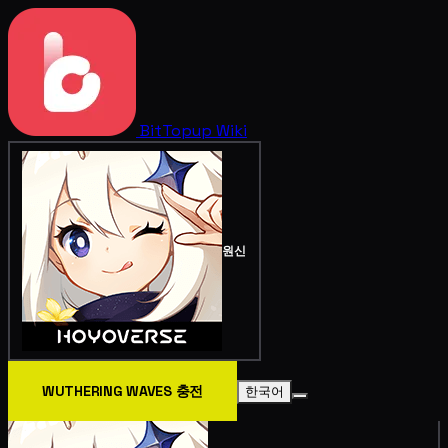
BitTopup
Wiki
원신
WUTHERING WAVES 충전
한국어