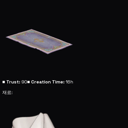
■
Trust:
90
■
Creation Time:
16h
재료: