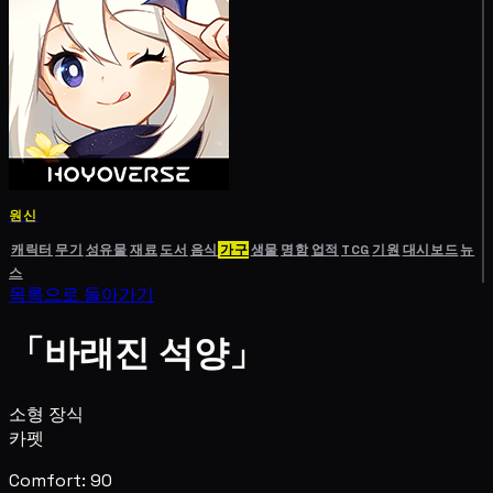
원신
캐릭터
무기
성유물
재료
도서
음식
가구
생물
명함
업적
TCG
기원
대시보드
뉴
스
목록으로 돌아가기
「바래진 석양」
소형 장식
카펫
Comfort: 90