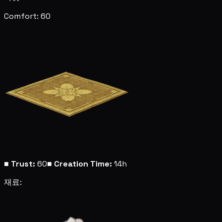
Comfort: 60
■
Trust:
60
■
Creation Time:
14h
재료: