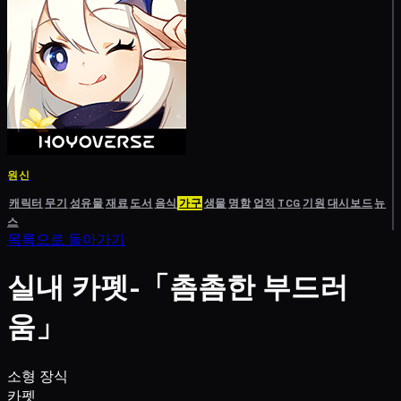
원신
캐릭터
무기
성유물
재료
도서
음식
가구
생물
명함
업적
TCG
기원
대시보드
뉴
스
목록으로 돌아가기
실내 카펫-「촘촘한 부드러
움」
소형 장식
카펫