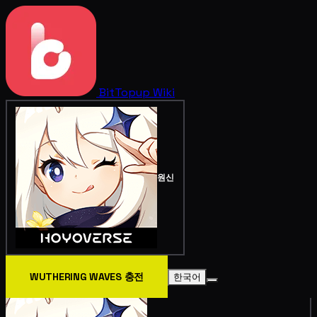
BitTopup
Wiki
원신
WUTHERING WAVES 충전
한국어