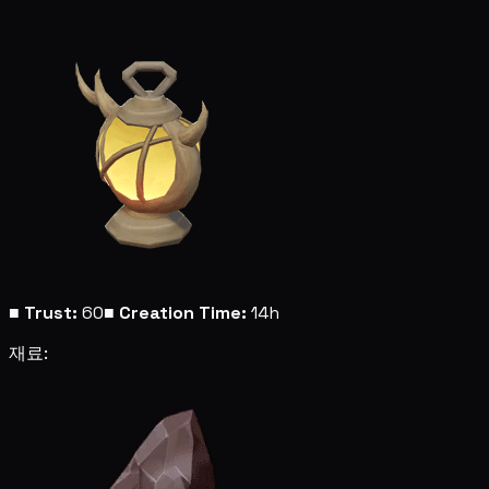
■
Trust:
60
■
Creation Time:
14h
재료: