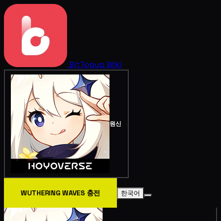
BitTopup
Wiki
원신
WUTHERING WAVES 충전
한국어