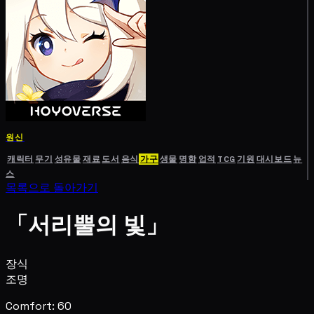
원신
캐릭터
무기
성유물
재료
도서
음식
가구
생물
명함
업적
TCG
기원
대시보드
뉴
스
목록으로 돌아가기
「서리뿔의 빛」
장식
조명
Comfort: 60