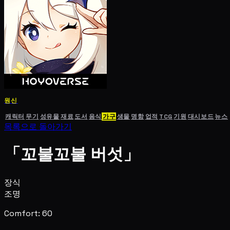
원신
캐릭터
무기
성유물
재료
도서
음식
가구
생물
명함
업적
TCG
기원
대시보드
뉴스
목록으로 돌아가기
「꼬불꼬불 버섯」
장식
조명
Comfort: 60