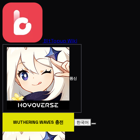
BitTopup
Wiki
원신
WUTHERING WAVES 충전
한국어