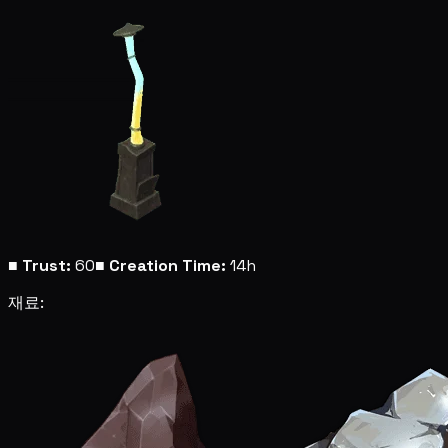
■
Trust:
60
■
Creation Time:
14h
재료: