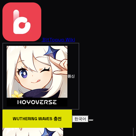
BitTopup
Wiki
원신
WUTHERING WAVES 충전
한국어