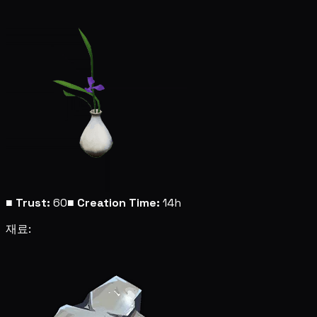
■
Trust:
60
■
Creation Time:
14h
재료: