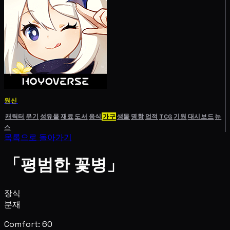
원신
캐릭터
무기
성유물
재료
도서
음식
가구
생물
명함
업적
TCG
기원
대시보드
뉴
스
목록으로 돌아가기
「평범한 꽃병」
장식
분재
Comfort: 60