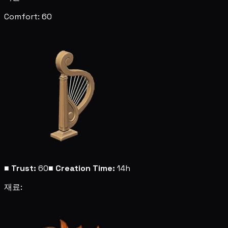
Comfort: 60
■
Trust:
60
■
Creation Time:
14h
재료: