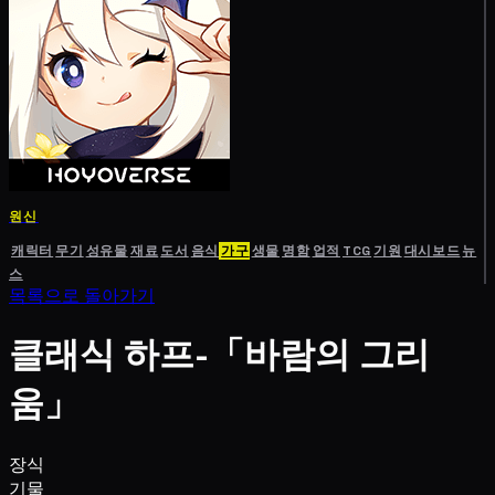
원신
캐릭터
무기
성유물
재료
도서
음식
가구
생물
명함
업적
TCG
기원
대시보드
뉴
스
목록으로 돌아가기
클래식 하프-「바람의 그리
움」
장식
기물