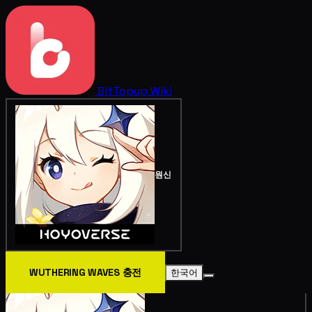
BitTopup
Wiki
원신
WUTHERING WAVES 충전
한국어