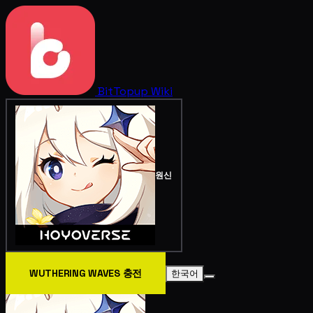
BitTopup
Wiki
원신
WUTHERING WAVES 충전
한국어