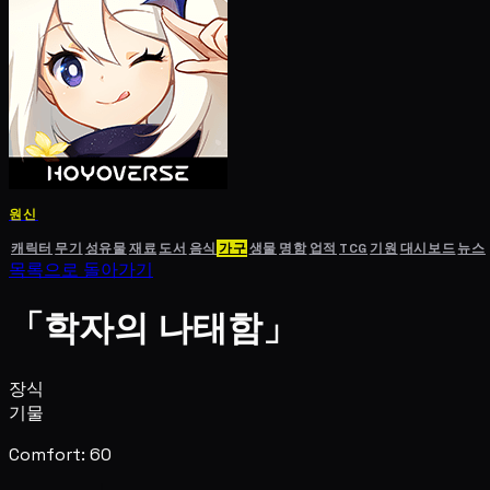
원신
캐릭터
무기
성유물
재료
도서
음식
가구
생물
명함
업적
TCG
기원
대시보드
뉴스
목록으로 돌아가기
「학자의 나태함」
장식
기물
Comfort: 60