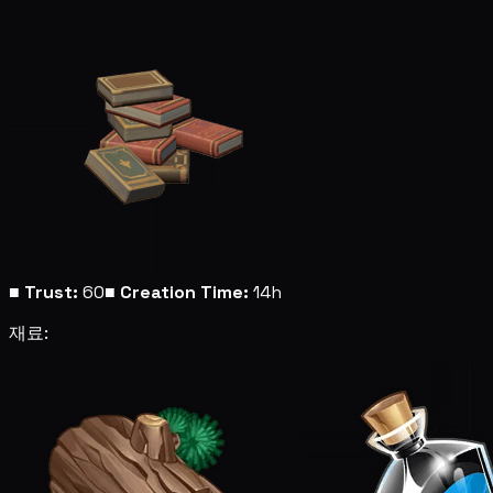
■
Trust:
60
■
Creation Time:
14h
재료: