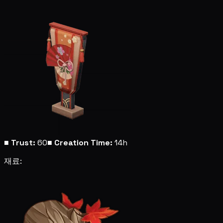
■
Trust:
60
■
Creation Time:
14h
재료: