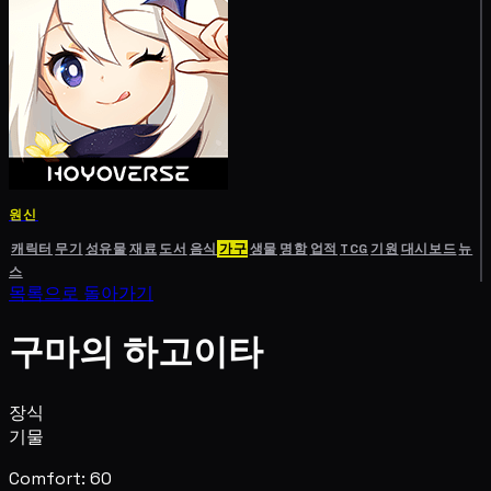
원신
캐릭터
무기
성유물
재료
도서
음식
가구
생물
명함
업적
TCG
기원
대시보드
뉴
스
목록으로 돌아가기
구마의 하고이타
장식
기물
Comfort: 60