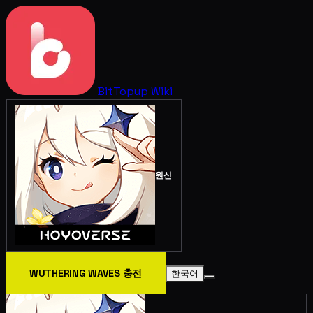
BitTopup
Wiki
원신
WUTHERING WAVES 충전
한국어