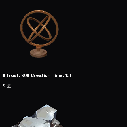
■
Trust:
90
■
Creation Time:
16h
재료: