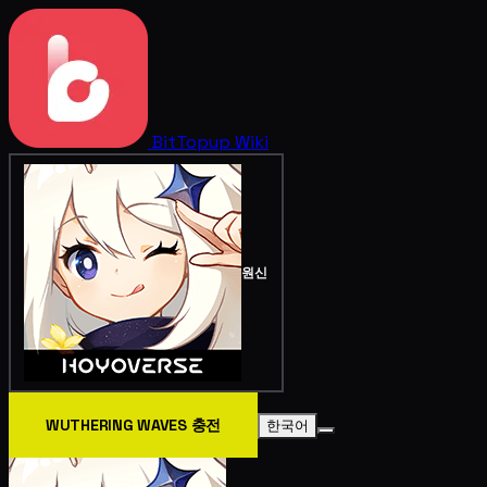
BitTopup
Wiki
원신
WUTHERING WAVES 충전
한국어