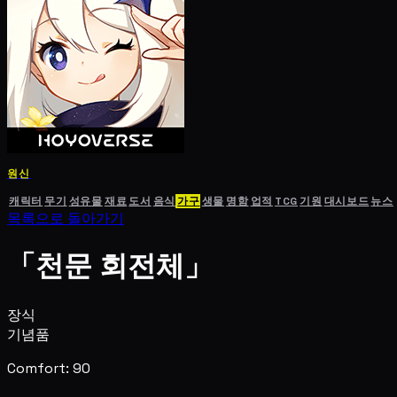
원신
캐릭터
무기
성유물
재료
도서
음식
가구
생물
명함
업적
TCG
기원
대시보드
뉴스
목록으로 돌아가기
「천문 회전체」
장식
기념품
Comfort: 90