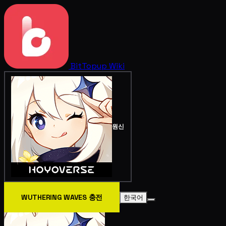
BitTopup
Wiki
원신
WUTHERING WAVES 충전
한국어