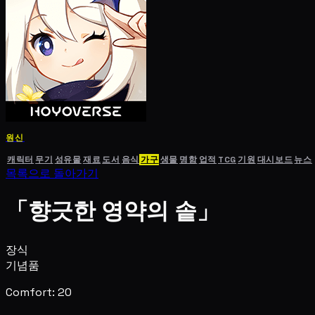
원신
캐릭터
무기
성유물
재료
도서
음식
가구
생물
명함
업적
TCG
기원
대시보드
뉴스
목록으로 돌아가기
「향긋한 영약의 솥」
장식
기념품
Comfort: 20