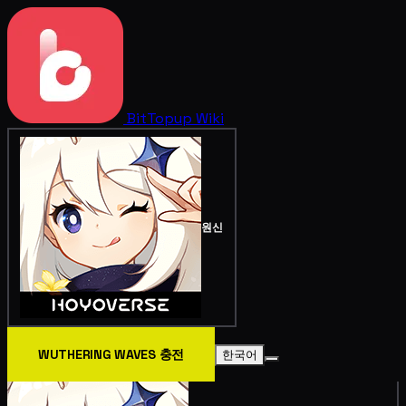
BitTopup
Wiki
원신
WUTHERING WAVES 충전
한국어