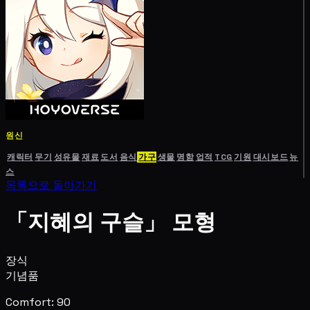
원신
캐릭터
무기
성유물
재료
도서
음식
가구
생물
명함
업적
TCG
기원
대시보드
뉴
스
목록으로 돌아가기
「지혜의 구슬」 모형
장식
기념품
Comfort: 90