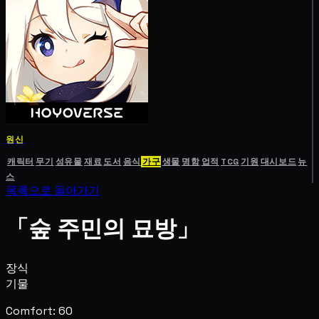
원신
캐릭터
무기
성유물
재료
도서
음식
가구
생물
명함
업적
TCG
기원
대시보드
뉴
스
목록으로 돌아가기
「숲 주민의 묘방」
장식
기물
Comfort: 60