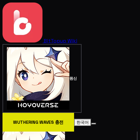
BitTopup
Wiki
원신
WUTHERING WAVES 충전
한국어