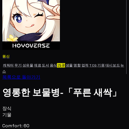
원신
캐릭터
무기
성유물
재료
도서
음식
가구
생물
명함
업적
TCG
기원
대시보드
뉴
스
목록으로 돌아가기
영롱한 보물병-「푸른 새싹」
장식
기물
Comfort: 60