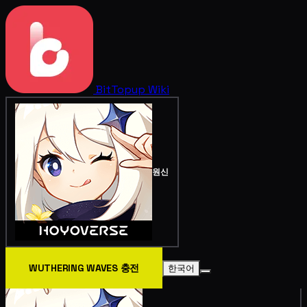
BitTopup
Wiki
원신
WUTHERING WAVES 충전
한국어