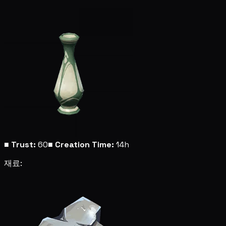
■
Trust:
60
■
Creation Time:
14h
재료: