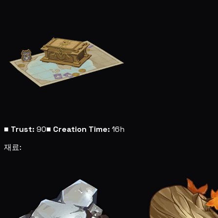
■
Trust:
90
■
Creation Time:
16h
재료: