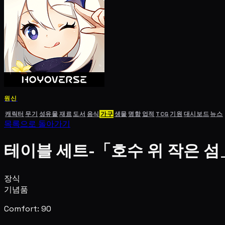
원신
캐릭터
무기
성유물
재료
도서
음식
가구
생물
명함
업적
TCG
기원
대시보드
뉴스
목록으로 돌아가기
테이블 세트-「호수 위 작은 섬
장식
기념품
Comfort: 90