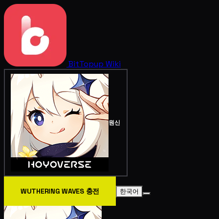
BitTopup
Wiki
원신
WUTHERING WAVES 충전
한국어