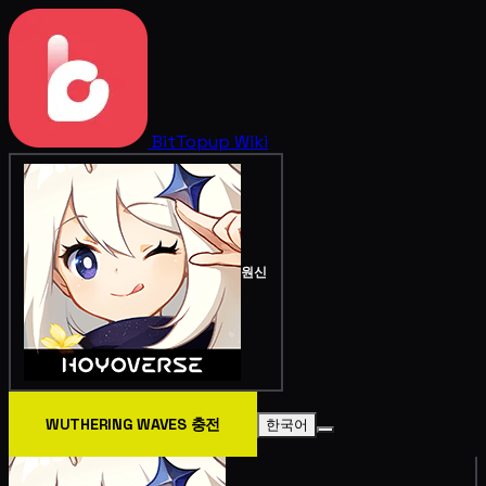
BitTopup
Wiki
원신
WUTHERING WAVES 충전
한국어