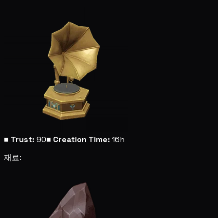
■
Trust:
90
■
Creation Time:
16h
재료: