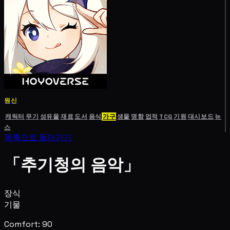
원신
캐릭터
무기
성유물
재료
도서
음식
가구
생물
명함
업적
TCG
기원
대시보드
뉴
스
목록으로 돌아가기
「추기청의 음악」
장식
기물
Comfort: 90