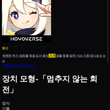
원신
캐릭터
무기
성유물
재료
도서
음식
가구
생물
명함
업적
TCG
기원
대시보드
뉴
스
목록으로 돌아가기
장치 모형-「멈추지 않는 회
전」
장식
기물