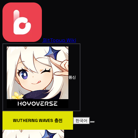
BitTopup
Wiki
원신
WUTHERING WAVES 충전
한국어