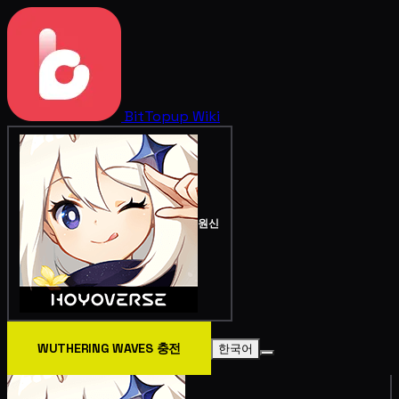
BitTopup
Wiki
원신
WUTHERING WAVES 충전
한국어