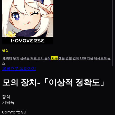
원신
캐릭터
무기
성유물
재료
도서
음식
가구
생물
명함
업적
TCG
기원
대시보드
뉴
스
목록으로 돌아가기
모의 장치-「이상적 정확도」
장식
기념품
Comfort: 90