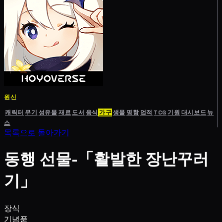
원신
캐릭터
무기
성유물
재료
도서
음식
가구
생물
명함
업적
TCG
기원
대시보드
뉴
스
목록으로 돌아가기
동행 선물-「활발한 장난꾸러
기」
장식
기념품