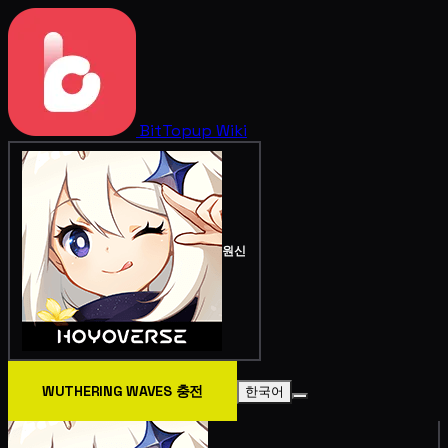
BitTopup
Wiki
원신
WUTHERING WAVES 충전
한국어