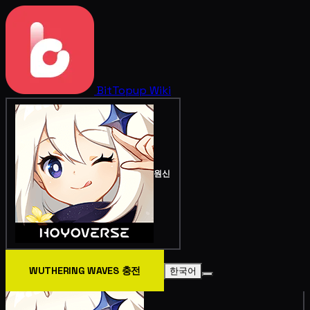
BitTopup
Wiki
원신
WUTHERING WAVES 충전
한국어