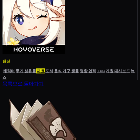
원신
캐릭터
무기
성유물
재료
도서
음식
가구
생물
명함
업적
TCG
기원
대시보드
뉴
스
목록으로 돌아가기