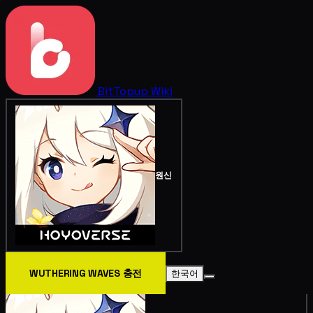
BitTopup
Wiki
원신
WUTHERING WAVES 충전
한국어