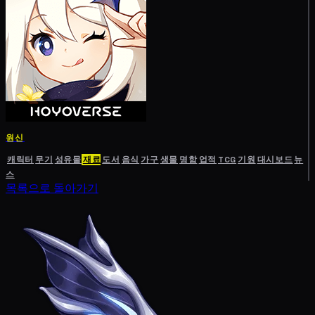
원신
캐릭터
무기
성유물
재료
도서
음식
가구
생물
명함
업적
TCG
기원
대시보드
뉴
스
목록으로 돌아가기