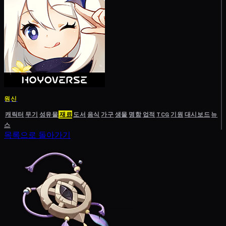
원신
캐릭터
무기
성유물
재료
도서
음식
가구
생물
명함
업적
TCG
기원
대시보드
뉴
스
목록으로 돌아가기