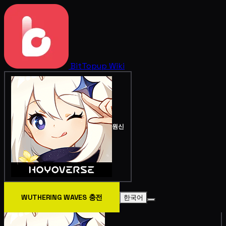
BitTopup
Wiki
원신
WUTHERING WAVES 충전
한국어