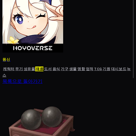
원신
캐릭터
무기
성유물
재료
도서
음식
가구
생물
명함
업적
TCG
기원
대시보드
뉴
스
목록으로 돌아가기