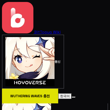
BitTopup
Wiki
원신
WUTHERING WAVES 충전
한국어