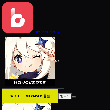
BitTopup
Wiki
원신
WUTHERING WAVES 충전
한국어