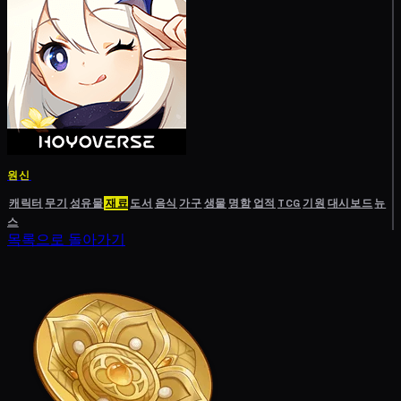
원신
캐릭터
무기
성유물
재료
도서
음식
가구
생물
명함
업적
TCG
기원
대시보드
뉴
스
목록으로 돌아가기