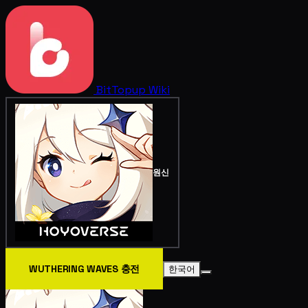
BitTopup
Wiki
원신
WUTHERING WAVES 충전
한국어