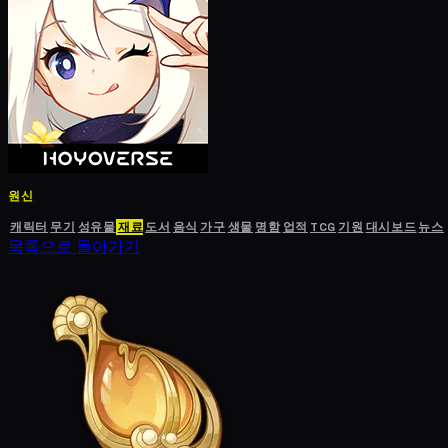
원신
캐릭터
무기
성유물
재료
도서
음식
가구
생물
명함
업적
TCG
기원
대시보드
뉴스
목록으로 돌아가기