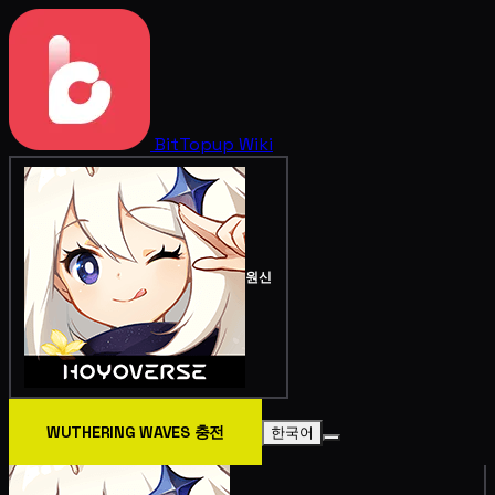
BitTopup
Wiki
원신
WUTHERING WAVES 충전
한국어