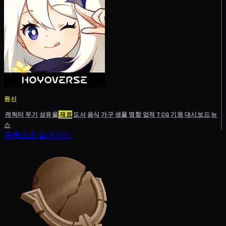
원신
캐릭터
무기
성유물
재료
도서
음식
가구
생물
명함
업적
TCG
기원
대시보드
뉴
스
목록으로 돌아가기