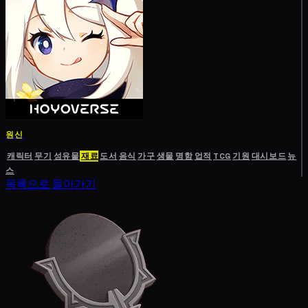
원신
캐릭터
무기
성유물
재료
도서
음식
가구
생물
명함
업적
TCG
기원
대시보드
뉴
스
목록으로 돌아가기