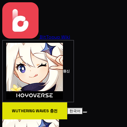
BitTopup
Wiki
원신
WUTHERING WAVES 충전
한국어