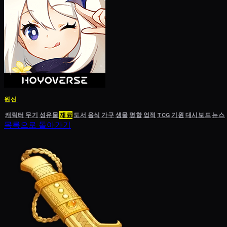
원신
캐릭터
무기
성유물
재료
도서
음식
가구
생물
명함
업적
TCG
기원
대시보드
뉴스
목록으로 돌아가기