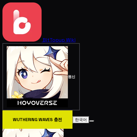
BitTopup
Wiki
원신
WUTHERING WAVES 충전
한국어