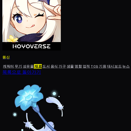
원신
캐릭터
무기
성유물
재료
도서
음식
가구
생물
명함
업적
TCG
기원
대시보드
뉴스
목록으로 돌아가기