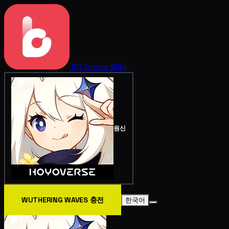
BitTopup
Wiki
원신
WUTHERING WAVES 충전
한국어