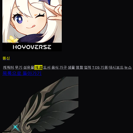
원신
캐릭터
무기
성유물
재료
도서
음식
가구
생물
명함
업적
TCG
기원
대시보드
뉴스
목록으로 돌아가기