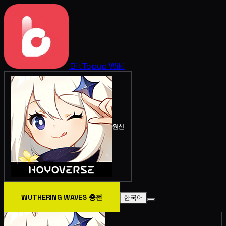
BitTopup
Wiki
원신
WUTHERING WAVES 충전
한국어