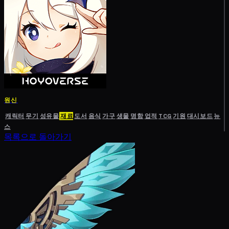
원신
캐릭터
무기
성유물
재료
도서
음식
가구
생물
명함
업적
TCG
기원
대시보드
뉴
스
목록으로 돌아가기