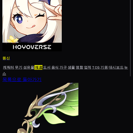
원신
캐릭터
무기
성유물
재료
도서
음식
가구
생물
명함
업적
TCG
기원
대시보드
뉴
스
목록으로 돌아가기