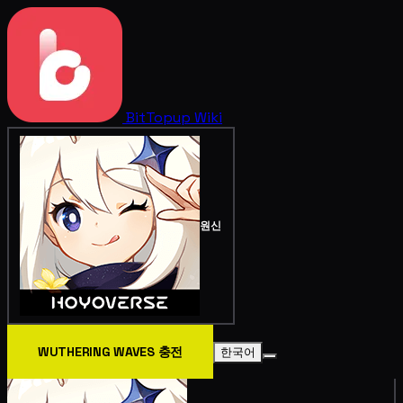
BitTopup
Wiki
원신
WUTHERING WAVES 충전
한국어