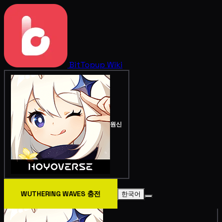
BitTopup
Wiki
원신
WUTHERING WAVES 충전
한국어