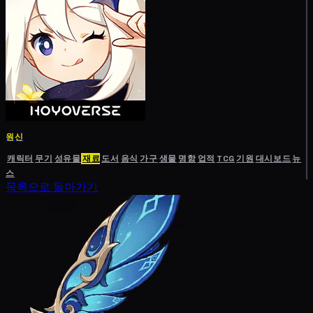
원신
캐릭터
무기
성유물
재료
도서
음식
가구
생물
명함
업적
TCG
기원
대시보드
뉴
스
목록으로 돌아가기