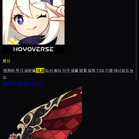
원신
캐릭터
무기
성유물
재료
도서
음식
가구
생물
명함
업적
TCG
기원
대시보드
뉴
스
목록으로 돌아가기