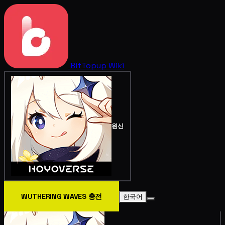
BitTopup
Wiki
원신
WUTHERING WAVES 충전
한국어