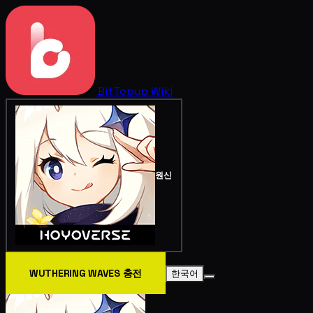
BitTopup
Wiki
원신
WUTHERING WAVES 충전
한국어