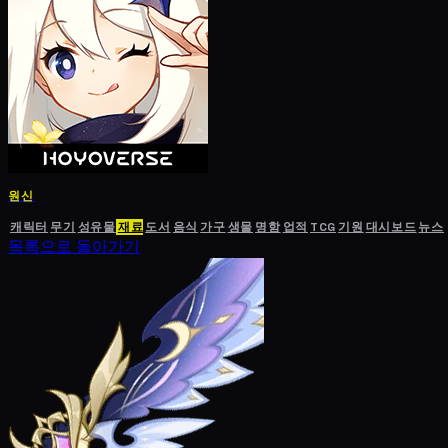
원신
캐릭터
무기
성유물
재료
도서
음식
가구
생물
명함
업적
TCG
기원
대시보드
뉴스
목록으로 돌아가기