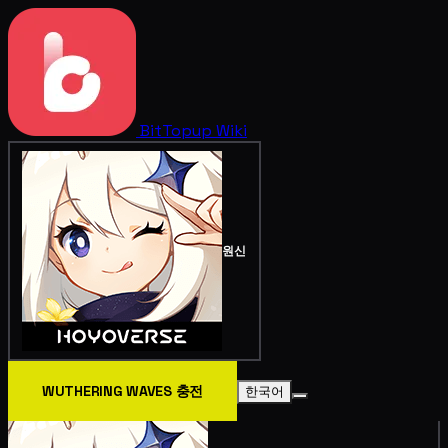
BitTopup
Wiki
원신
WUTHERING WAVES 충전
한국어