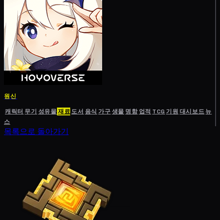
원신
캐릭터
무기
성유물
재료
도서
음식
가구
생물
명함
업적
TCG
기원
대시보드
뉴
스
목록으로 돌아가기